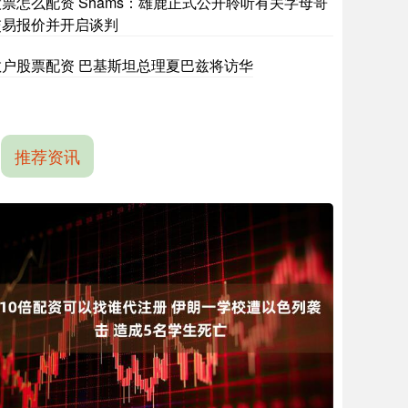
股票怎么配资 Shams：雄鹿正式公开聆听有关字母哥
交易报价并开启谈判
散户股票配资 巴基斯坦总理夏巴兹将访华
推荐资讯