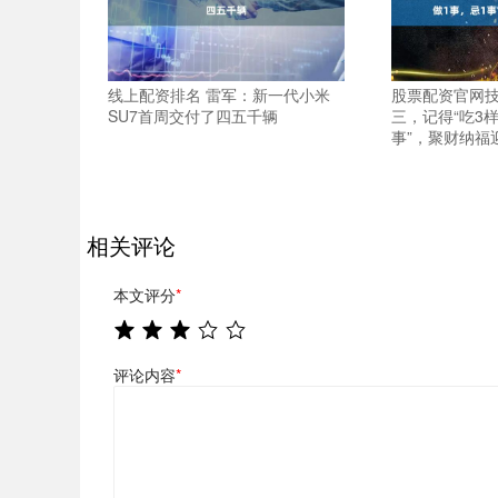
线上配资排名 雷军：新一代小米
股票配资官网技
SU7首周交付了四五千辆
三，记得“吃3
事”，聚财纳福
相关评论
本文评分
*
评论内容
*