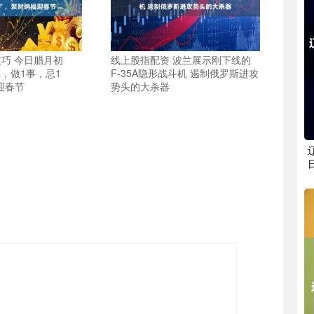
巧 今日腊月初
线上股指配资 波兰展示刚下线的
样，做1事，忌1
F-35A隐形战斗机 遏制俄罗斯进攻
迎春节
势头的大杀器