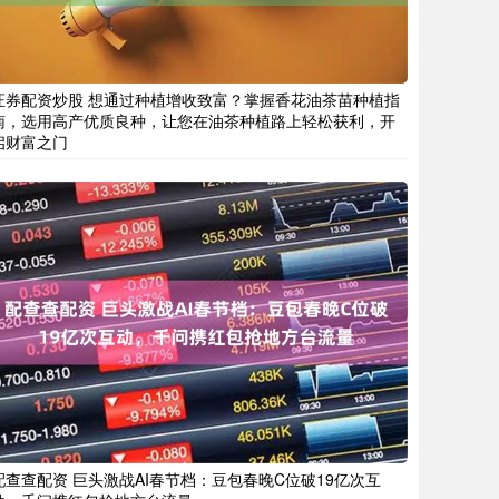
证券配资炒股 想通过种植增收致富？掌握香花油茶苗种植指
南，选用高产优质良种，让您在油茶种植路上轻松获利，开
启财富之门
配查查配资 巨头激战AI春节档：豆包春晚C位破19亿次互